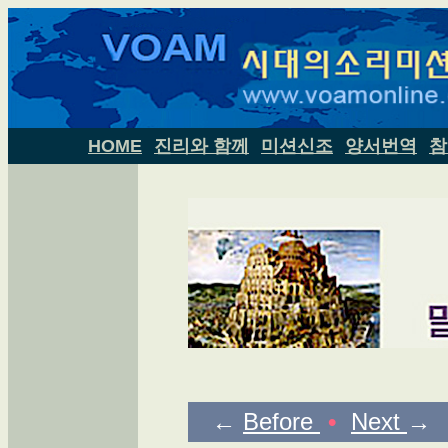
HOME
진리와 함께
미션신조
양서번역
참
←
Before
•
Next
→