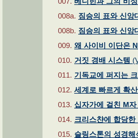
007.
베니힌과 그의 비성
008a.
짐승의 표와 신앙대
008b.
짐승의 표와 신앙대
009.
왜 사이비 이단은 NO
010.
거짓 경배 시스템
(V
011.
기독교에 퍼지는 크리
012.
세계로 빠르게 확
013.
십자가에 걸친 M자
014.
크리스챤에 합당한
015.
슬링스톤의 성경해