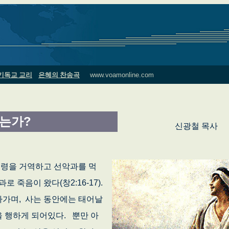
기독교 교리
은혜의 찬송곡
www.voamonline.com
없는가?
신광철 목사
령을 거역하고 선악과를 먹
 죽음이 왔다(창2:16-17).
아가며, 사는 동안에는 태어날
 행하게 되어있다. 뿐만 아