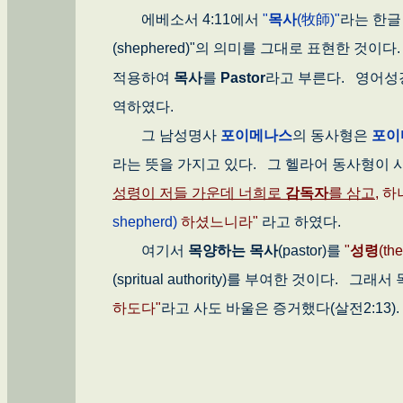
에베소서 4:11에서
"
목사
(牧師)"
라는 한글
(shephered)"의 의미를 그대로 표현한 것이
적용하여
목사
를
Pastor
라고 부른다. 영어
역하였다.
그 남성명사
포이메나스
의 동사형은
포이
라는 뜻을 가지고 있다. 그 헬라어 동사형이 사
성령이 저들 가운데 너희로
감독자
를 삼고
, 
shepherd)
하셨느니라"
라고 하였다.
여기서
목양하는 목사
(pastor)를
"
성령
(th
(spritual authority)를 부여한 것이다. 
하도다"
라고 사도 바울은 증거했다(살전2:13)