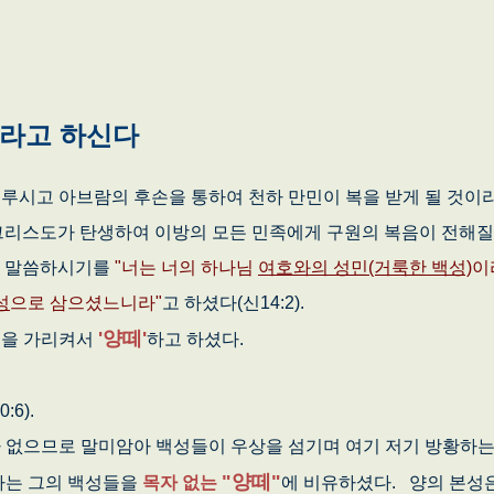
떼라고 하신다
시고 아브람의 후손을 통하여 천하 만민이 복을 받게 될 것이
서 예수 그리스도가 탄생하여 이방의 모든 민족에게 구원의 복음이 전해
하여 말씀하시기를
"너는 너의 하나님
여호와의 성민(거룩한 백성)
이
성
으로 삼으셨느니라"
고 하셨다(신14:2).
'양떼'
성
을 가리켜서
하고 하셨다.
:6).
없으므로 말미암아 백성들이 우상을 섬기며 여기 저기 방황하는
"양떼"
하는 그의 백성들을
목자 없는
에 비유하셨다. 양의 본성