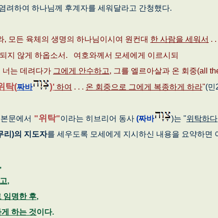
을 염려하여 하나님께 후계자를 세워달라고 간청했다.
와, 모든 육체의 생명의 하나님이시여 원컨대
한 사람을 세워서
. .
되지 않게 하옵소서. 여호와께서 모세에게 이르시되
 너는 데려다가
그에게 안수하고
, 그를 엘르아살과 온 회중(all the c
'위탁(
)'
짜바
하여
. . .
온 회중으로 그에게 복종하게 하라
"
(민2
"위탁"
 본문에서
이라는 히브리어 동사
(짜바
)는 "
위탁하다,
무리)의 지도자
를 세우도록 모세에게 지시하신 내용을 요약하면 
,
하고
,
 임명한 후
,
게 하는 것
이다.