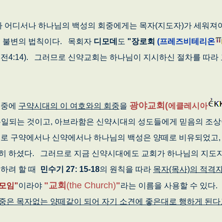
 어디서나 하나님의 백성의 회중에게는 목자(지도자)가 세워져
의 불변의 법칙이다. 목회자
디모데
도
"장로회
(프레즈비테리온
전4:14). 그러므로 신약교회는 하나님이 지시하신 절차를 따라
광야교회(
 중에
구약시대의 이 여호와의 회중
을
에클레시아
도로 통일되는 것이고, 아브라함은 신약시대의 성도들에게 믿음의 조
므로 구약에서나 신약에서나 하나님의 백성은 양떼로 비유되었고,
히 하셨다. 그러므로 지금 신약시대에도 교회가 하나님의 지도
도하려 할 때
민수기 27: 15-18
의 원칙을 따라
목자(목사)의 적격
"교회
(the Church)
"
모임"
이라야
라는 이름을 사용할 수 있다
회중은 목자없는 양떼같이 되어 자기 소견에 좋은대로 행하게 된