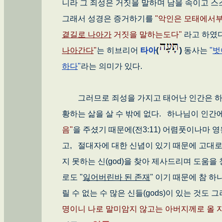
니라 그 죄성은 거짓을 말하며 남을 속이고 스
그래서 성경은 증거하기를
"악인은 모태에서
곁길로 나아가
거짓을 말하는도다"
라고 하였다
나아간다
"
는 히브리어
타아
(
)
동사는
"
벗
하다
"
라는 의미가 있다.
그러므로 죄성을 가지고 태어난 인간은 하나
황하는 삶을 살 수 밖에 없다. 하나님이 인간
음"
을 주셨기 때문에(전3:11) 어렴풋이나마 
고, 절대자에 대한 신념이 있기 때문에 고대로
지 못하는 신(god)을 찾아 제사드리며 도움
로도 "
잃어버린바 된 존재
" 이기 때문에 참 
릴 수 없는 수 많은 신들(gods)이 있는 것
명이니 나로 말미암지 않고는 아버지께로 올 