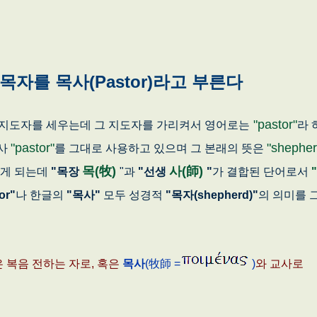
자를 목사(Pastor)라고 부른다
"pastor"
도자를 세우는데 그 지도자를 가리켜서 영어로는
라 
"pastor"
"shephe
명사
를 그대로 사용하고 있으며 그 본래의 뜻은
목(牧)
사(師)
찾게 되는데
"목장
"과
"선생
"
가 결합된 단어로서
or"
나 한글의
"목사"
모두 성경적
"목자(shepherd)"
의 의미를 
은 복음 전하는 자로, 혹은
목사
(牧師 =
)
와 교사로