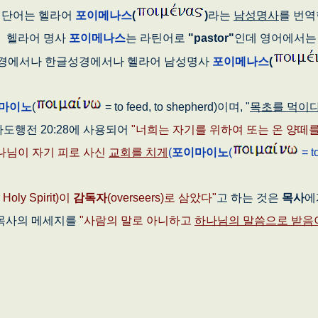
 단어는 헬라어
포이메나스
(
)
라는
남성명사
를 번역
다. 헬라어 명사
포이메나스
는 라틴어로
"pastor"
인데 영어에서는
성경에서나 한글성경에서나 헬라어 남성명사
포이메나스
(
마이노
(
= to feed, to shepherd)이며, "
목초를 먹이다
도행전 20:28에 사용되어
"너희는 자기를 위하여 또는 온 양떼
하나님이 자기 피로 사신
교회를 치게
(
포이마이노
(
= to
e Holy Spirit)이
감독자
(overseers)로 삼았다"
고 하는 것은
목사
에
그래서 목사의 메세지를
"사람의 말로 아니하고
하나님의 말씀으로 받음
.