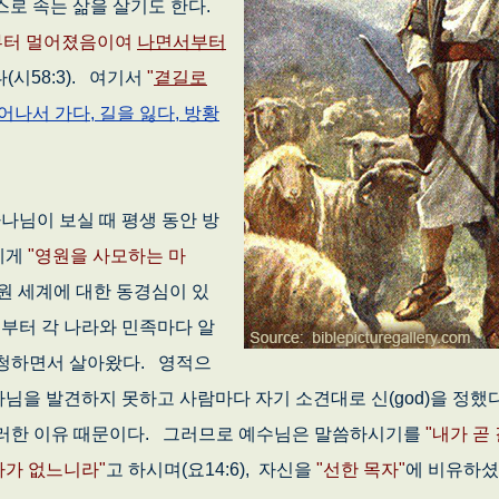
스로 속는 삶을 살기도 한다.
부터 멀어졌음이여
나면서부터
(시58:3). 여기서
"
곁길로
어나서 가다, 길을 잃다, 방황
님이 보실 때 평생 동안 방
에게
"영원을 사모하는 마
영원 세계에 대한 동경심이 있
부터 각 나라와 민족마다 알
을 청하면서 살아왔다. 영적으
하나님을 발견하지 못하고 사람마다 자기 소견대로 신(god)을 정했
도 그러한 이유 때문이다. 그러므로 예수님은 말씀하시기를
"내가 곧
자가 없느니라"
고 하시며(요14:6), 자신을
"선한 목자"
에 비유하