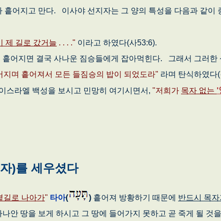
 흩어지고 만다. 이사야 선지자는 그 양의 특성을 다음과 같이 
 제 길로 갔거늘
. . . ."
이라고 하였다(사53:6).
흩어지면 결국 사나운 짐승들에게 잡아먹힌다. 그래서 그러한 
어지며 흩어져서 모든 들짐승의 밥이 되었도라"
라며 탄식하였다(겔
'
 이스라엘 백성을 보시고 민망히 여기시면서,
"저희가
목자 없는
자)를 세우셨다
곁길로 나아가
"
타아
(
)
흩어져 방황하기 때문에
반드시 목자
나안 땅을 보게 하시고 그 땅에 들어가지 못하고 곧 죽게 될 것을